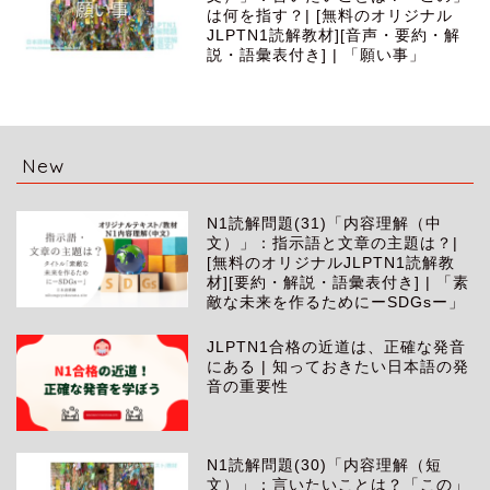
は何を指す？| [無料のオリジナル
JLPTN1読解教材][音声・要約・解
説・語彙表付き] | 「願い事」
New
N1読解問題(31)「内容理解（中
文）」：指示語と文章の主題は？|
[無料のオリジナルJLPTN1読解教
材][要約・解説・語彙表付き] | 「素
敵な未来を作るためにーSDGsー」
JLPTN1合格の近道は、正確な発音
にある | 知っておきたい日本語の発
音の重要性
N1読解問題(30)「内容理解（短
文）」：言いたいことは？「この」