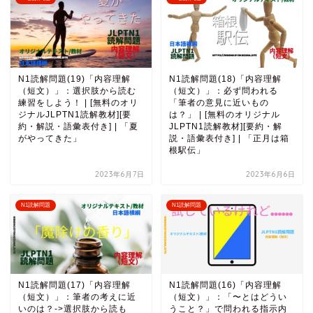
N1読解問題(19)「内容理解
N1読解問題(18)「内容理解
（短文）」：選択肢から読む
（短文）」：必ず問われる
練習をしよう！ | [無料のオリ
「筆者の意見に近いもの
ジナルJLPTN1読解教材][要
は？」 | [無料のオリジナル
約・解説・語彙表付き] | 「夏
JLPTN1読解教材][要約・解
がやってきた」
説・語彙表付き] | 「正月は箱
根駅伝」
2023年6月7日
2023年6月6日
N1読解問題
N1読解問題
N1読解問題(17)「内容理解
N1読解問題(16)「内容理解
（短文）」：筆者の考えに近
（短文）」：「〜とはどうい
いのは？->選択肢から読も
うこと？」で問われる指示内