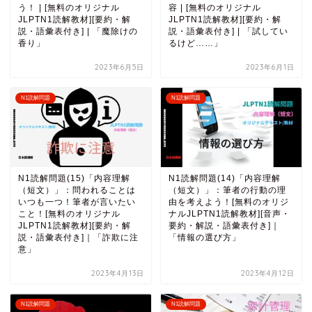
う！ | [無料のオリジナル
容 | [無料のオリジナル
JLPTN1読解教材][要約・解
JLPTN1読解教材][要約・解
説・語彙表付き] | 「魔除けの
説・語彙表付き] | 「試してい
香り」
るけど……」
2023年6月5日
2023年6月1日
N1読解問題
N1読解問題
N1読解問題(15)「内容理解
N1読解問題(14)「内容理解
（短文）」：問われることは
（短文）」：筆者の行動の理
いつも一つ！筆者が言いたい
由を考えよう！[無料のオリジ
こと！[無料のオリジナル
ナルJLPTN1読解教材][音声・
JLPTN1読解教材][要約・解
要約・解説・語彙表付き]｜
説・語彙表付き]｜「詐欺に注
「情報の選び方」
意」
2023年4月13日
2023年4月12日
N1読解問題
N1読解問題