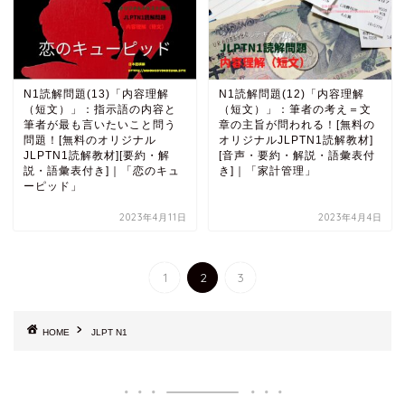
N1読解問題(13)「内容理解
N1読解問題(12)「内容理解
（短文）」：指示語の内容と
（短文）」：筆者の考え＝文
筆者が最も言いたいこと問う
章の主旨が問われる！[無料の
問題！[無料のオリジナル
オリジナルJLPTN1読解教材]
JLPTN1読解教材][要約・解
[音声・要約・解説・語彙表付
説・語彙表付き]｜「恋のキュ
き]｜「家計管理」
ーピッド」
2023年4月11日
2023年4月4日
1
2
3
HOME
JLPT N1