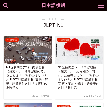
日本語横綱
― TAG ―
JLPT N1
N1読解問題
N1読解問題
N1読解問題(21)「内容理解
N1読解問題(20)「内容理解
（短文）」：筆者が勧めてい
（短文）」：応用編の「問
ることは？ | [無料のオリジナ
い」に挑戦しよう！ | [無料の
ルJLPTN1読解教材][要約・解
オリジナルJLPTN1読解教材]
説・語彙表付き] | 「左折時の
[音声・要約・解説・語彙表付
危険予知」
き] | 「推し活」
2023年6月9日
2023年6月8日
N1読解問題
N1読解問題