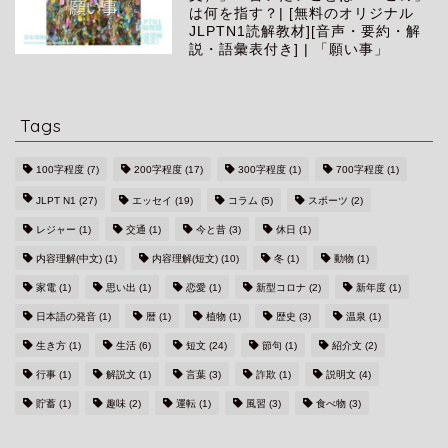
は何を指す？| [無料のオリジナル
JLPTN1読解教材][音声・要約・解
説・語彙表付き] | 「願い事」
Tags
100字程度
(7)
200字程度
(17)
300字程度
(1)
700字程度
(1)
JLPT N1
(27)
エッセイ
(19)
コラム
(5)
スポーツ
(2)
レジャー
(1)
交通
(1)
今と昔
(3)
休日
(1)
内容理解(中文)
(1)
内容理解(短文)
(10)
冬
(1)
動物
(1)
家電
(1)
思い出
(1)
恋愛
(1)
新型コロナ
(2)
新年度
(1)
日本語の発音
(1)
暦
(1)
植物
(1)
歴史
(3)
温泉
(1)
生き方
(1)
生活
(6)
短文
(24)
節句
(1)
紹介文
(2)
行事
(1)
解説文
(1)
言葉
(3)
詐欺
(1)
説明文
(4)
貯蓄
(1)
趣味
(2)
運転
(1)
風習
(3)
食べ物
(3)