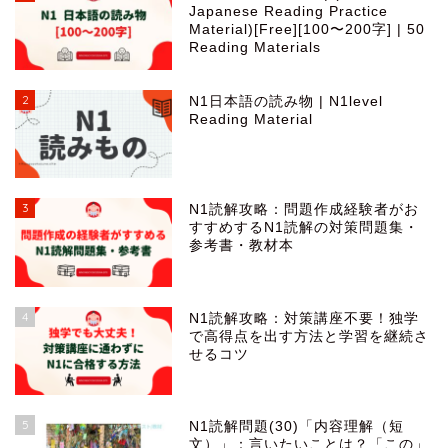
Japanese Reading Practice
Material)[Free][100〜200字] | 50
Reading Materials
2
N1日本語の読み物 | N1level
Reading Material
3
N1読解攻略：問題作成経験者がお
すすめするN1読解の対策問題集・
参考書・教材本
4
N1読解攻略：対策講座不要！独学
で高得点を出す方法と学習を継続さ
せるコツ
5
N1読解問題(30)「内容理解（短
文）」：言いたいことは？「この」