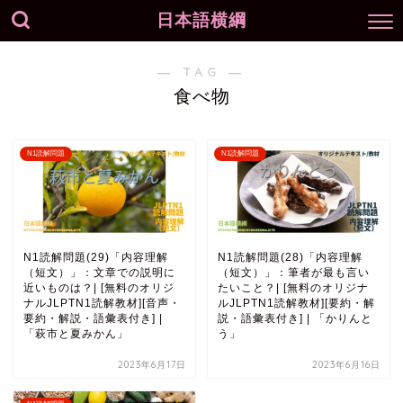
日本語横綱
― TAG ―
食べ物
N1読解問題
N1読解問題
N1読解問題(29)「内容理解
N1読解問題(28)「内容理解
（短文）」：文章での説明に
（短文）」：筆者が最も言い
近いものは？| [無料のオリジ
たいこと？| [無料のオリジナ
ナルJLPTN1読解教材][音声・
ルJLPTN1読解教材][要約・解
要約・解説・語彙表付き] |
説・語彙表付き] | 「かりんと
「萩市と夏みかん」
う」
2023年6月17日
2023年6月16日