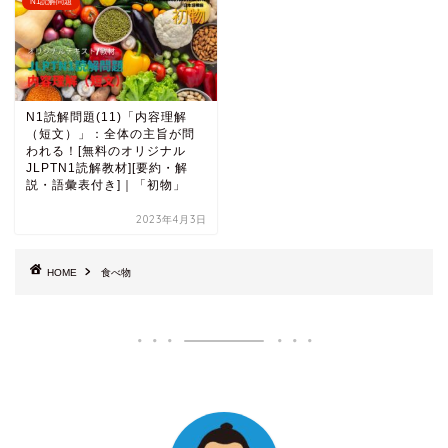
N1読解問題
N1読解問題(11)「内容理解
（短文）」：全体の主旨が問
われる！[無料のオリジナル
JLPTN1読解教材][要約・解
説・語彙表付き]｜「初物」
2023年4月3日
HOME
食べ物