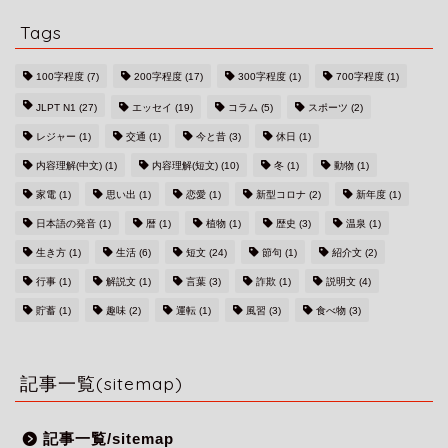
Tags
100字程度
(7)
200字程度
(17)
300字程度
(1)
700字程度
(1)
JLPT N1
(27)
エッセイ
(19)
コラム
(5)
スポーツ
(2)
レジャー
(1)
交通
(1)
今と昔
(3)
休日
(1)
内容理解(中文)
(1)
内容理解(短文)
(10)
冬
(1)
動物
(1)
家電
(1)
思い出
(1)
恋愛
(1)
新型コロナ
(2)
新年度
(1)
日本語の発音
(1)
暦
(1)
植物
(1)
歴史
(3)
温泉
(1)
生き方
(1)
生活
(6)
短文
(24)
節句
(1)
紹介文
(2)
行事
(1)
解説文
(1)
言葉
(3)
詐欺
(1)
説明文
(4)
貯蓄
(1)
趣味
(2)
運転
(1)
風習
(3)
食べ物
(3)
記事一覧(sitemap)
記事一覧/sitemap