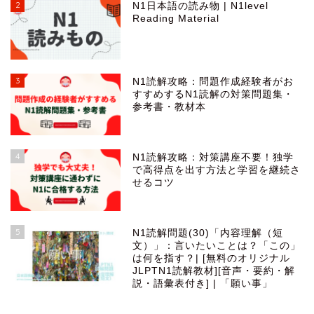
2
N1日本語の読み物 | N1level
Reading Material
3
N1読解攻略：問題作成経験者がお
すすめするN1読解の対策問題集・
参考書・教材本
4
N1読解攻略：対策講座不要！独学
で高得点を出す方法と学習を継続さ
せるコツ
5
N1読解問題(30)「内容理解（短
文）」：言いたいことは？「この」
は何を指す？| [無料のオリジナル
JLPTN1読解教材][音声・要約・解
説・語彙表付き] | 「願い事」