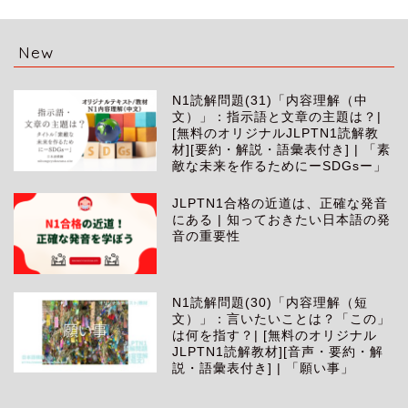
New
N1読解問題(31)「内容理解（中
文）」：指示語と文章の主題は？|
[無料のオリジナルJLPTN1読解教
材][要約・解説・語彙表付き] | 「素
敵な未来を作るためにーSDGsー」
JLPTN1合格の近道は、正確な発音
にある | 知っておきたい日本語の発
音の重要性
N1読解問題(30)「内容理解（短
文）」：言いたいことは？「この」
は何を指す？| [無料のオリジナル
JLPTN1読解教材][音声・要約・解
説・語彙表付き] | 「願い事」