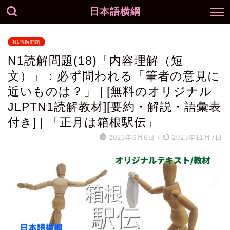
日本語横綱
N1読解問題
N1読解問題(18)「内容理解（短
文）」：必ず問われる「筆者の意見に
近いものは？」 | [無料のオリジナル
JLPTN1読解教材][要約・解説・語彙表
付き] | 「正月は箱根駅伝」
2023年6月6日
/
2023年11月7日