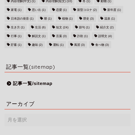
内容理解(中文)
(1)
内容理解(短文)
(10)
冬
(1)
動物
(1)
家電
(1)
思い出
(1)
恋愛
(1)
新型コロナ
(2)
新年度
(1)
日本語の発音
(1)
暦
(1)
植物
(1)
歴史
(3)
温泉
(1)
生き方
(1)
生活
(6)
短文
(24)
節句
(1)
紹介文
(2)
行事
(1)
解説文
(1)
言葉
(3)
詐欺
(1)
説明文
(4)
貯蓄
(1)
趣味
(2)
運転
(1)
風習
(3)
食べ物
(3)
記事一覧(sitemap)
記事一覧/sitemap
アーカイブ
ア
ー
カ