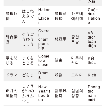
ム語
Hakon
Cuộc
はこね
箱根駅
箱根马
하코네
e
đua
えきで
Ekide
Hakon
伝
拉松
에키덴
ん
n
e
Overa
Vô
そうご
ll
総合優
종합
địch
うゆう
总冠军
cham
toàn
勝
우승
pions
しょう
diện
hip
Come
幕を閉
まくを
마무리
Kết
结束
to a
thúc
じる
とじる
하다
close
Dram
ドラマ
どらま
戏剧
드라마
Kịch
a
しょう
New
Phong
正月の
がつの
新年风
설날의
Year’s
tục
traditi
năm
風物詩
ふうぶ
物诗
상징
on
mới
つし