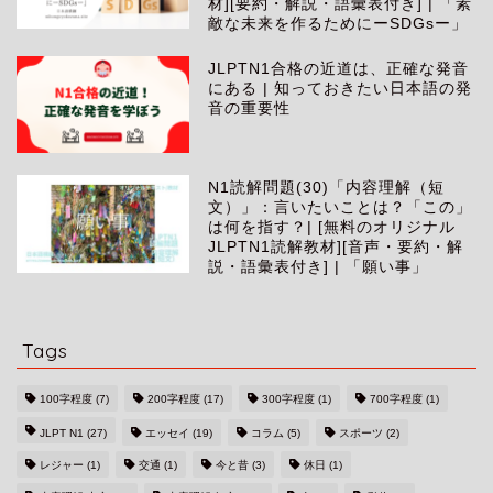
材][要約・解説・語彙表付き] | 「素
敵な未来を作るためにーSDGsー」
JLPTN1合格の近道は、正確な発音
にある | 知っておきたい日本語の発
音の重要性
N1読解問題(30)「内容理解（短
文）」：言いたいことは？「この」
は何を指す？| [無料のオリジナル
JLPTN1読解教材][音声・要約・解
説・語彙表付き] | 「願い事」
Tags
100字程度
(7)
200字程度
(17)
300字程度
(1)
700字程度
(1)
JLPT N1
(27)
エッセイ
(19)
コラム
(5)
スポーツ
(2)
レジャー
(1)
交通
(1)
今と昔
(3)
休日
(1)