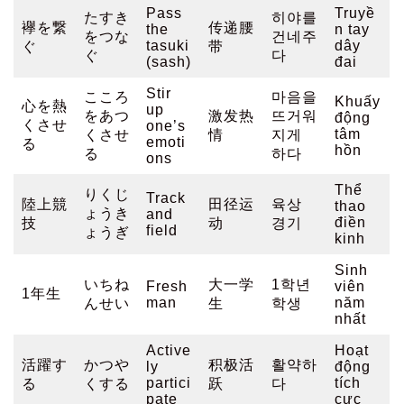
Pass
Truyề
たすき
히야를
襷を繋
传递腰
the
n tay
をつな
건네주
tasuki
dây
ぐ
带
ぐ
다
(sash)
đai
Stir
こころ
마음을
Khuấy
心を熱
up
をあつ
激发热
뜨거워
động
くさせ
one’s
tâm
くさせ
情
지게
emoti
る
hồn
る
하다
ons
Thể
りくじ
Track
陸上競
田径运
육상
thao
ょうき
and
điền
技
动
경기
field
ょうぎ
kinh
Sinh
いちね
大一学
1학년
Fresh
viên
1年生
man
năm
んせい
生
학생
nhất
Active
Hoạt
活躍す
かつや
积极活
활약하
ly
động
partici
tích
る
くする
跃
다
pate
cực