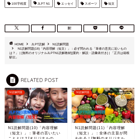
100字程度
JLPT N1
エッセイ
スポーツ
短文
HOME
JLPT読解
N1読解問題
N1読解問題(18)「内容理解（短文）」：必ず問われる「筆者の意見に近いもの
は？」 | [無料のオリジナルJLPTN1読解教材][要約・解説・語彙表付き] | 「正月は箱根
駅伝」
RELATED POST
N1読解問題
N1読解問題
N1読解問題(10)「内容理解
N1読解問題(11)「内容理解
（短文）」：筆者の言いたい
（短文）」：全体の主旨が問
こととは？[オリジナルの
われる！[無料のオリジナル