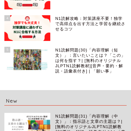
4
N1読解攻略：対策講座不要！独学
で高得点を出す方法と学習を継続さ
せるコツ
5
N1読解問題(30)「内容理解（短
文）」：言いたいことは？「この」
は何を指す？| [無料のオリジナル
JLPTN1読解教材][音声・要約・解
説・語彙表付き] | 「願い事」
New
N1読解問題(31)「内容理解（中
文）」：指示語と文章の主題は？|
[無料のオリジナルJLPTN1読解教