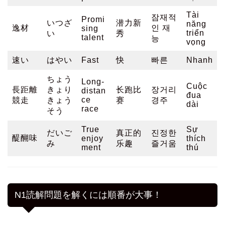
Tài
잠재적
Promi
いつざ
潜力新
năng
逸材
인 재
sing
triển
い
秀
talent
능
vọng
速い
はやい
Fast
快
빠른
Nhanh
ちょう
Long-
Cuộc
長距離
きょり
长跑比
장거리
distan
đua
ce
競走
きょう
赛
경주
dài
race
そう
True
Sự
だいご
真正的
진정한
醍醐味
enjoy
thích
み
乐趣
즐거움
ment
thú
N1読解問題を解くには順番が大事！