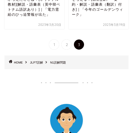
教材][解説・語彙表（英中韓ベ
約・解説・語彙表（翻訳）付
トナム語訳あり）]｜「電力需
き]｜「今年のゴールデンウィ
給のひっ迫警報が出た」
ーク」
2023年3月20日
2023年3月19日
1
2
3
HOME
JLPT読解
N1読解問題