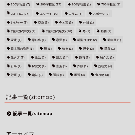
100字程度
(7)
200字程度
(17)
300字程度
(1)
700字程度
(1)
JLPT N1
(27)
エッセイ
(19)
コラム
(5)
スポーツ
(2)
レジャー
(1)
交通
(1)
今と昔
(3)
休日
(1)
内容理解(中文)
(1)
内容理解(短文)
(10)
冬
(1)
動物
(1)
家電
(1)
思い出
(1)
恋愛
(1)
新型コロナ
(2)
新年度
(1)
日本語の発音
(1)
暦
(1)
植物
(1)
歴史
(3)
温泉
(1)
生き方
(1)
生活
(6)
短文
(24)
節句
(1)
紹介文
(2)
行事
(1)
解説文
(1)
言葉
(3)
詐欺
(1)
説明文
(4)
貯蓄
(1)
趣味
(2)
運転
(1)
風習
(3)
食べ物
(3)
記事一覧(sitemap)
記事一覧/sitemap
アーカイブ