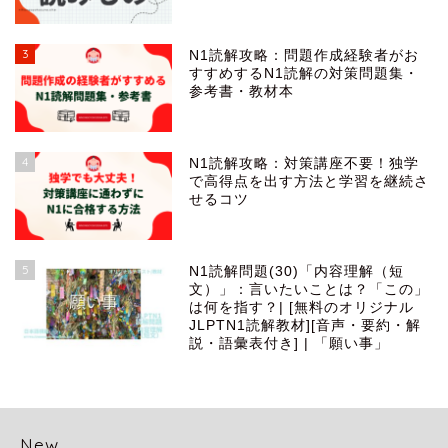
3
N1読解攻略：問題作成経験者がお
すすめするN1読解の対策問題集・
参考書・教材本
4
N1読解攻略：対策講座不要！独学
で高得点を出す方法と学習を継続さ
せるコツ
5
N1読解問題(30)「内容理解（短
文）」：言いたいことは？「この」
は何を指す？| [無料のオリジナル
JLPTN1読解教材][音声・要約・解
説・語彙表付き] | 「願い事」
New