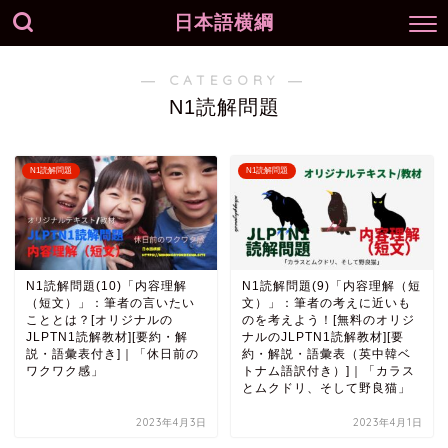
日本語横綱
― CATEGORY ―
N1読解問題
N1読解問題
N1読解問題
N1読解問題(10)「内容理解
N1読解問題(9)「内容理解（短
（短文）」：筆者の言いたい
文）」：筆者の考えに近いも
こととは？[オリジナルの
のを考えよう！[無料のオリジ
JLPTN1読解教材][要約・解
ナルのJLPTN1読解教材][要
説・語彙表付き]｜「休日前の
約・解説・語彙表（英中韓ベ
ワクワク感」
トナム語訳付き）]｜「カラス
とムクドリ、そして野良猫」
2023年4月3日
2023年4月1日