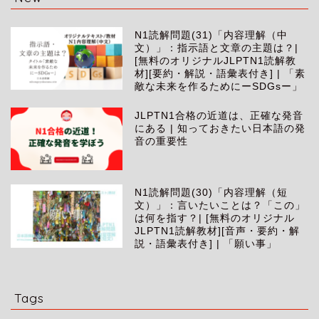
N1読解問題(31)「内容理解（中
文）」：指示語と文章の主題は？|
[無料のオリジナルJLPTN1読解教
材][要約・解説・語彙表付き] | 「素
敵な未来を作るためにーSDGsー」
JLPTN1合格の近道は、正確な発音
にある | 知っておきたい日本語の発
音の重要性
N1読解問題(30)「内容理解（短
文）」：言いたいことは？「この」
は何を指す？| [無料のオリジナル
JLPTN1読解教材][音声・要約・解
説・語彙表付き] | 「願い事」
Tags