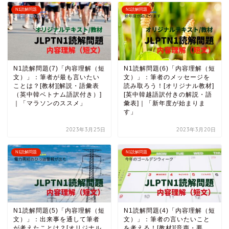
N1読解問題
N1読解問題
N1読解問題(7)「内容理解（短
N1読解問題(6)「内容理解（短
文）」：筆者が最も言いたい
文）」：筆者のメッセージを
ことは？[教材][解説・語彙表
読み取ろう！[オリジナル教材]
（英中韓ベトナム語訳付き）]
[英中韓越語訳付きの解説・語
｜「マラソンのススメ」
彙表]｜「新年度が始まりま
す」
2023年3月25日
2023年3月20日
N1読解問題
N1読解問題
N1読解問題(5)「内容理解（短
N1読解問題(4)「内容理解（短
文）」：出来事を通して筆者
文）」：筆者の言いたいこと
が考えたことは？[オリジナル
を考える！[教材][音声・要