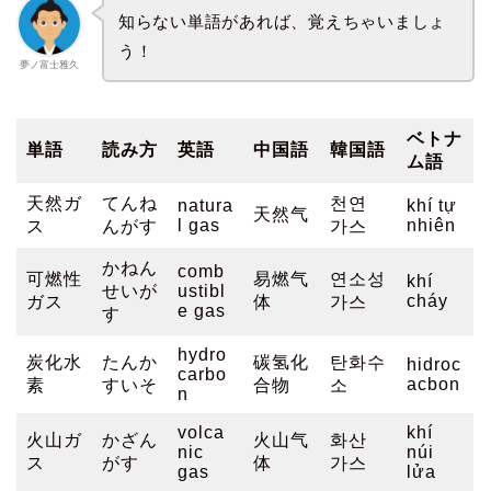
知らない単語があれば、覚えちゃいましょ
う！
夢ノ富士雅久
ベトナ
単語
読み方
英語
中国語
韓国語
ム語
天然ガ
てんね
천연
natura
khí tự
天然气
l gas
nhiên
ス
んがす
가스
かねん
comb
可燃性
易燃气
연소성
khí
せいが
ustibl
cháy
ガス
体
가스
e gas
す
hydro
炭化水
たんか
碳氢化
탄화수
hidroc
carbo
acbon
素
すいそ
合物
소
n
volca
khí
火山ガ
かざん
火山气
화산
nic
núi
ス
がす
体
가스
gas
lửa