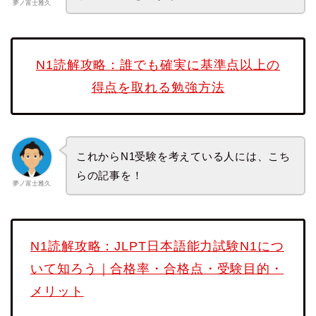
夢ノ富士雅久
N1読解攻略：誰でも確実に基準点以上の
得点を取れる勉強方法
これからN1受験を考えている人には、こち
らの記事を！
夢ノ富士雅久
N1読解攻略：JLPT日本語能力試験N1につ
いて知ろう｜合格率・合格点・受験目的・
メリット