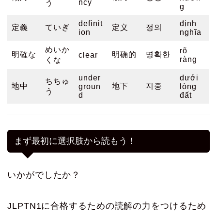
ncy
う
g
definit
định
定義
ていぎ
定义
정의
ion
nghĩa
めいか
rõ
明確な
明确的
명확한
clear
ràng
くな
under
dưới
ちちゅ
地中
地下
지중
groun
lòng
う
d
đất
まず最初に選択肢から読もう！
いかがでしたか？
JLPTN1に合格するための読解の力をつけるため