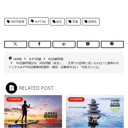
200字程度
JLPT N1
短文
言葉
説明文
HOME
JLPT読解
N1読解問題
N1読解問題(25)「内容理解（短文）」：文章での説明に近いものは？| [無料のオ
リジナルJLPTN1読解教材][要約・解説・語彙表付き] | 「天然ガスとは」
RELATED POST
N1読解問題
N1読解問題