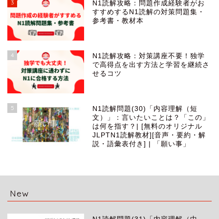
3
N1読解攻略：問題作成経験者がお
すすめするN1読解の対策問題集・
参考書・教材本
4
N1読解攻略：対策講座不要！独学
で高得点を出す方法と学習を継続さ
せるコツ
5
N1読解問題(30)「内容理解（短
文）」：言いたいことは？「この」
は何を指す？| [無料のオリジナル
JLPTN1読解教材][音声・要約・解
説・語彙表付き] | 「願い事」
New