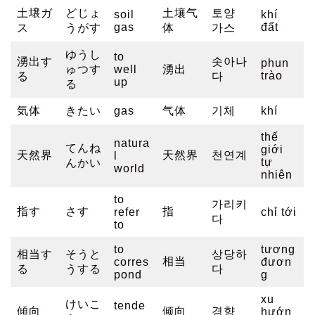
土壌ガ
どじょ
土壤气
토양
soil
khí
gas
đất
ス
うがす
体
가스
ゆうし
to
湧出す
솟아나
phun
ゅつす
well
湧出
trào
る
다
up
る
気体
きたい
gas
气体
기체
khí
thế
natura
てんね
giới
天然界
天然界
천연계
l
tự
んかい
world
nhiên
to
가리키
指す
さす
指
refer
chỉ tới
다
to
to
tương
相当す
そうと
상당하
相当
corres
đươn
る
うする
다
pond
g
xu
けいこ
tende
傾向
倾向
경향
hướn