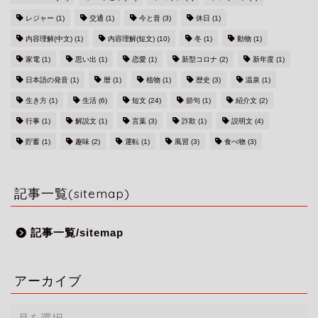
レジャー
(1)
交通
(1)
今と昔
(3)
休日
(1)
内容理解(中文)
(1)
内容理解(短文)
(10)
冬
(1)
動物
(1)
家電
(1)
思い出
(1)
恋愛
(1)
新型コロナ
(2)
新年度
(1)
日本語の発音
(1)
暦
(1)
植物
(1)
歴史
(3)
温泉
(1)
生き方
(1)
生活
(6)
短文
(24)
節句
(1)
紹介文
(2)
行事
(1)
解説文
(1)
言葉
(3)
詐欺
(1)
説明文
(4)
貯蓄
(1)
趣味
(2)
運転
(1)
風習
(3)
食べ物
(3)
記事一覧(sitemap)
記事一覧/sitemap
アーカイブ
ア