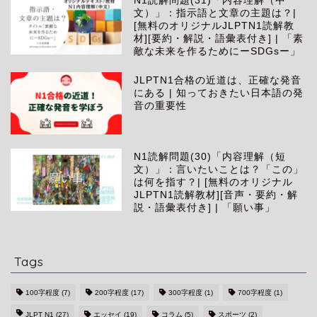
N1読解問題(31)「内容理解（中
文）」：指示語と文章の主題は？|
[無料のオリジナルJLPTN1読解教
材][要約・解説・語彙表付き] | 「素
敵な未来を作るためにーSDGsー」
JLPTN1合格の近道は、正確な発音
にある | 知っておきたい日本語の発
音の重要性
N1読解問題(30)「内容理解（短
文）」：言いたいことは？「この」
は何を指す？| [無料のオリジナル
JLPTN1読解教材][音声・要約・解
説・語彙表付き] | 「願い事」
Tags
100字程度
(7)
200字程度
(17)
300字程度
(1)
700字程度
(1)
JLPT N1
(27)
エッセイ
(19)
コラム
(5)
スポーツ
(2)