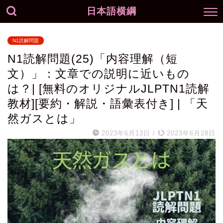
日本語横綱
N1読解問題
N1読解問題(25)「内容理解（短
文）」：文章での説明に近いもの
は？| [無料のオリジナルJLPTN1読解
教材][要約・解説・語彙表付き] | 「天
然ガスとは」
2023年6月13日
/
2023年6月28日